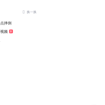

换一换
差点摔倒
袖视频
新
么