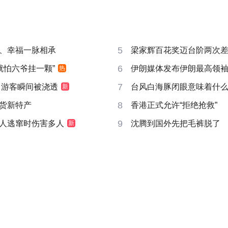
5
、幸福一脉相承
梁家辉百花奖迈台阶两次
6
就怕六爷挂一颗”
伊朗媒体发布伊朗最高领
热
7
 游客瞬间被浇透
台风白海豚闭眼意味着什
新
8
货新特产
香港正式允许“拒绝抢救”
9
人逃窜时伤害多人
沈腾到国外先把毛裤脱了
新