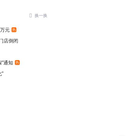

换一换
4万元
热
后门店倒闭
”通知
热
”