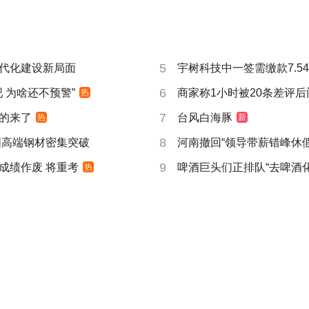
5
代化建设新局面
宇树科技中一签需缴款7.5
6
吧 为啥还不预警”
商家称1小时被20条差评
热
7
的来了
台风白海豚
热
新
8
国高端钢材密集突破
河南撤回“领导带薪错峰休假
9
成绩作废 将重考
啤酒巨头们正排队“去啤酒化
热