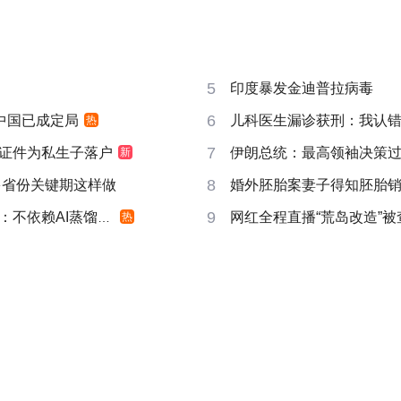
5
印度暴发金迪普拉病毒
6
响中国已成定局
儿科医生漏诊获刑：我认
热
7
证件为私生子落户
伊朗总统：最高领袖决策过程
新
8
多省份关键期这样做
婚外胚胎案妻子得知胚胎
9
不依赖AI蒸馏技术
网红全程直播“荒岛改造”被
热