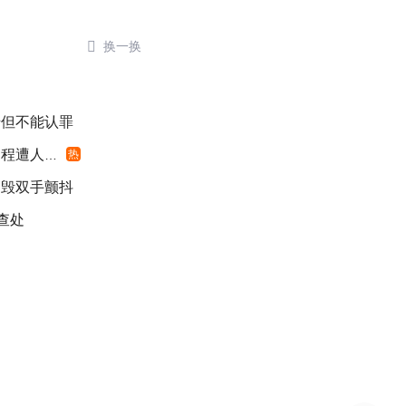

换一换
错但不能认罪
遭人利用
热
销毁双手颤抖
查处