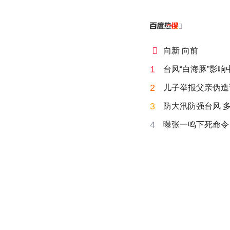


向新 向前
1
台风“白海豚”影
2
儿子举报父亲伪造
3
防大汛防强台风 
4
曝张一鸣下死命令：