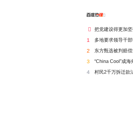


把党建设得更加坚
1
多地要求领导干部
2
东方甄选被判赔偿
3
“China Cool”
4
村民2千万拆迁款法