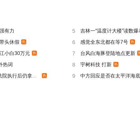
5
强有力
吉林一“温度计大楼”读数爆
6
带头休假
感觉全东北都在等7号
热
热
7
江小白30万元
台风白海豚登陆地点更新
热
8
成海外热词
宇树科技 打新
热
9
院执行后仍拿不到
中方回应是否在太平洋海
热