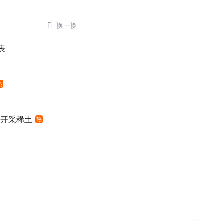

换一换
表
热
底开采稀土
热