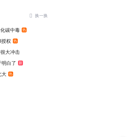

换一换
氧化碳中毒
热
I授权
热
发很大冲击
于明白了
新
北大
热