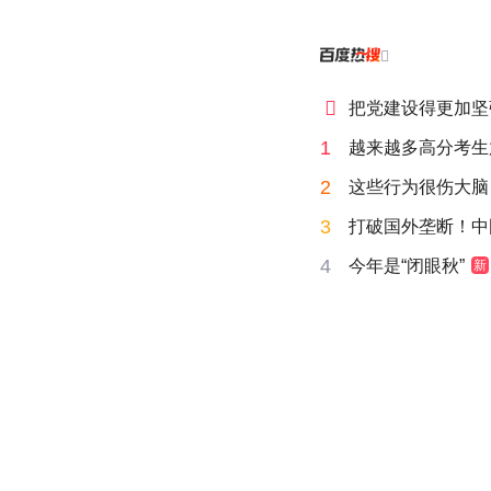


把党建设得更加坚
1
越来越多高分考生
2
这些行为很伤大脑
3
打破国外垄断！中
4
今年是“闭眼秋”
新