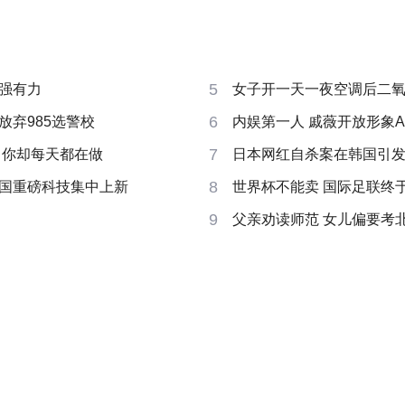
5
强有力
女子开一天一夜空调后二
6
放弃985选警校
内娱第一人 戚薇开放形象A
7
 你却每天都在做
日本网红自杀案在韩国引
8
国重磅科技集中上新
世界杯不能卖 国际足联终
9
父亲劝读师范 女儿偏要考