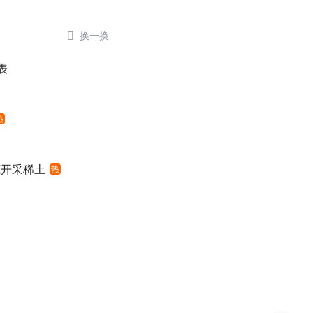

换一换
表
热
底开采稀土
热