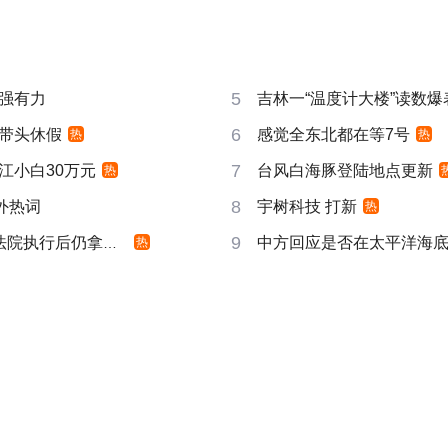
5
强有力
吉林一“温度计大楼”读数爆
6
带头休假
感觉全东北都在等7号
热
热
7
江小白30万元
台风白海豚登陆地点更新
热
8
成海外热词
宇树科技 打新
热
9
院执行后仍拿不到
中方回应是否在太平洋海
热