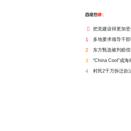


把党建设得更加坚
1
多地要求领导干部
2
东方甄选被判赔偿
3
“China Cool”
4
村民2千万拆迁款法