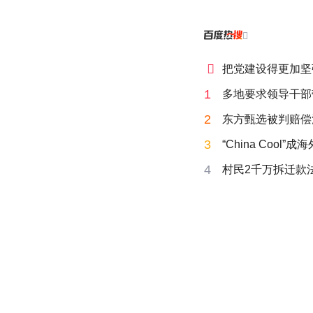


把党建设得更加坚
1
多地要求领导干部
2
东方甄选被判赔偿
3
“China Cool”
4
村民2千万拆迁款法