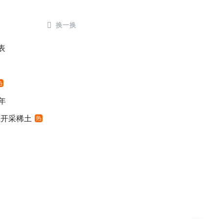

换一换
表
热
年
底开采稀土
热