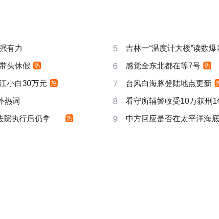
5
强有力
吉林一“温度计大楼”读数爆
6
带头休假
感觉全东北都在等7号
热
热
7
江小白30万元
台风白海豚登陆地点更新
热
8
成海外热词
看守所辅警收受10万获刑1
9
院执行后仍拿不到
中方回应是否在太平洋海
热